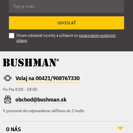
ODOSLAŤ
Chcem odoberať novinky a súhlasím so
spracovaním osobných
údajov
.
Volaj na 00421/908767330
Po-Pia 8:00 - 18:00
obchod@bushman.sk
V pracovné dni odpovedáme väčšinou do 2 hodín.
O NÁS