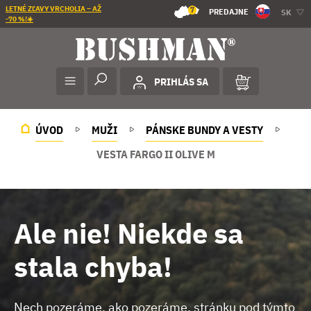
LETNÉ ZĽAVY VRCHOLIA – AŽ
7
PREDAJNE
SK
-70 %!☀️
PRIHLÁS SA
ÚVOD
MUŽI
PÁNSKE BUNDY A VESTY
VESTA FARGO II OLIVE M
Ale nie! Niekde sa
stala chyba!
Nech pozeráme, ako pozeráme, stránku pod týmto