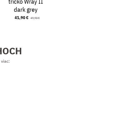
tričko Wray II
mikina B
dark grey
blac
41,90 €
40,90 €
49,90 €
HOCH
 viac: