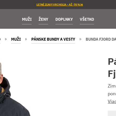
LETNÉ ZĽAVY VRCHOLIA – AŽ -70 %!☀️
MUŽI
ŽENY
DOPLNKY
VŠETKO
D
MUŽI
PÁNSKE BUNDY A VESTY
BUNDA FJORD D
P
F
Zim
pon
Via