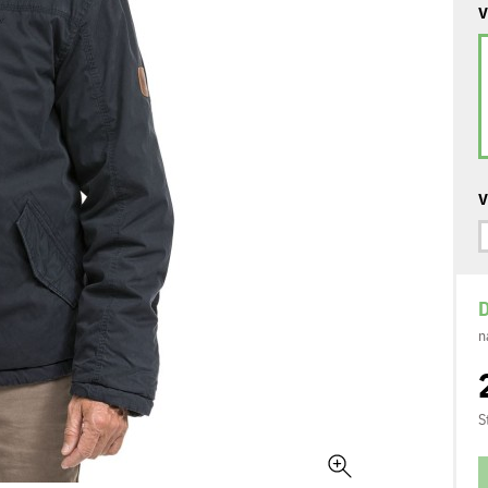
V
V
D
n
S