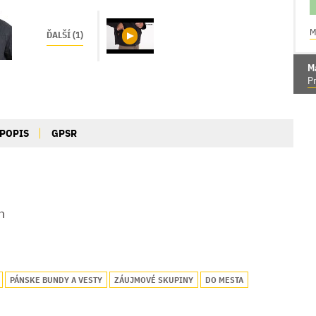
M
ĎALŠÍ (1)
M
Pr
POPIS
GPSR
n
PÁNSKE BUNDY A VESTY
ZÁUJMOVÉ SKUPINY
DO MESTA