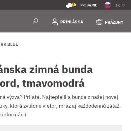
7
PREDAJNE
SK
PRIHLÁS SA
PRÁZDNY
ARK BLUE
ánska zimná bunda
jord, tmavomodrá
ná výzva? Prijatá. Najteplejšia bunda z našej novej
uky, ktorá zvládne vietor, mráz aj každodennú záťaž.
c informácií