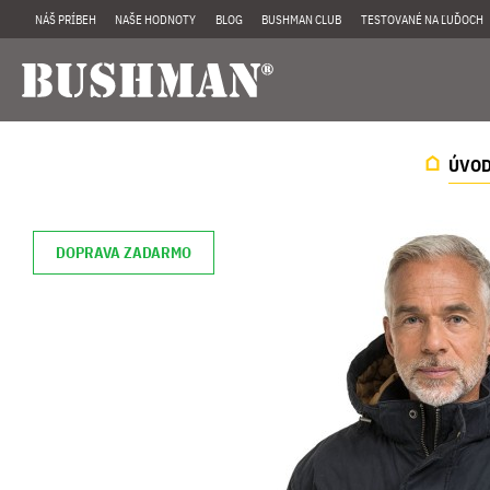
NÁŠ PRÍBEH
NAŠE HODNOTY
BLOG
BUSHMAN CLUB
TESTOVANÉ NA ĽUĎOCH
ÚVO
DOPRAVA ZADARMO