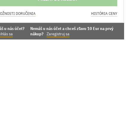
OŽNOSTI DORUČENIA
HISTÓRIA CENY
áš u nás účet?
Nemáš u nás účet a chceš zľavu 10 Eur na prvý
ihlás sa
nákup?
Zaregistruj sa