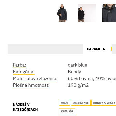
PARAMETRE
Farba:
dark blue
Kategória:
Bundy
Materiálové zloženie:
60% bavlna, 40% nylo
Plošná hmotnosť:
190 g/m2
MUŽI
OBLEČENIE
BUNDY A VESTY
NÁJDEŠ V
KATEGÓRIACH
KATALÓG