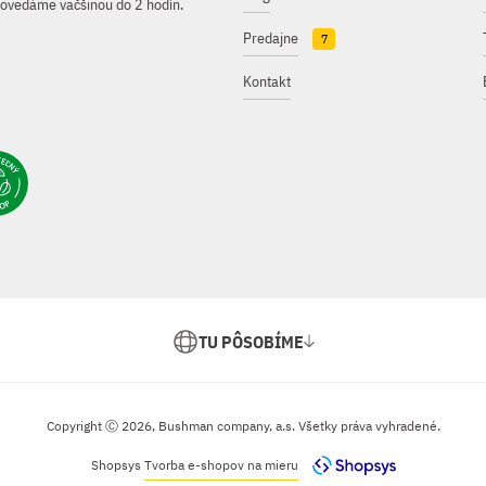
povedáme väčšinou do 2 hodín.
Predajne
7
Kontakt
TU PÔSOBÍME
Copyright Ⓒ 2026, Bushman company, a.s. Všetky práva vyhradené.
Shopsys
Tvorba e-shopov na mieru