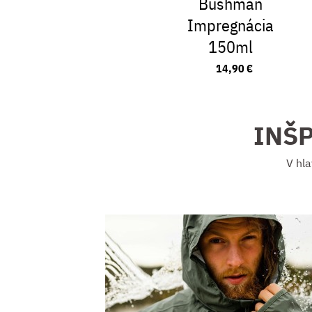
Bushman
Impregnácia
150ml
14,90 €
INŠ
V hla