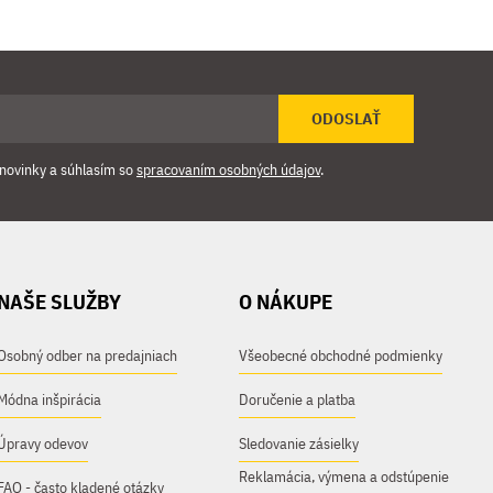
ODOSLAŤ
novinky a súhlasím so
spracovaním osobných údajov
.
NAŠE SLUŽBY
O NÁKUPE
Osobný odber na predajniach
Všeobecné obchodné podmienky
Módna inšpirácia
Doručenie a platba
Úpravy odevov
Sledovanie zásielky
Reklamácia, výmena a odstúpenie
FAQ - často kladené otázky