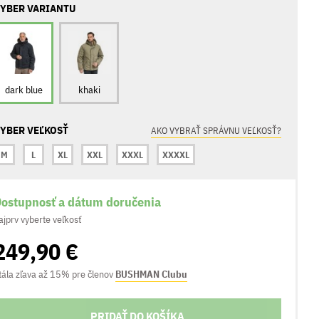
YBER VARIANTU
dark blue
khaki
YBER VEĽKOSŤ
AKO VYBRAŤ SPRÁVNU VEĽKOSŤ?
M
L
XL
XXL
XXXL
XXXXL
ostupnosť a dátum doručenia
ajprv vyberte veľkosť
249,90 €
tála zľava až 15% pre členov
BUSHMAN Clubu
PRIDAŤ DO KOŠÍKA