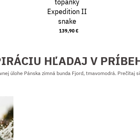
topánky
Expedition II
snake
139,90 €
PIRÁCIU HĽADAJ V PRÍBE
vnej úlohe Pánska zimná bunda Fjord, tmavomodrá. Prečítaj si