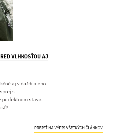
RED VLHKOSŤOU AJ
kčné aj v daždi alebo
sprej s
v perfektnom stave.
esť?
PREJSŤ NA VÝPIS VŠETKÝCH ČLÁNKOV