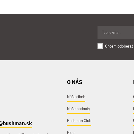
Chcem odoberať 
O NÁS
Náš príbeh
Naše hodnoty
Bushman Club
@bushman.sk
Blog