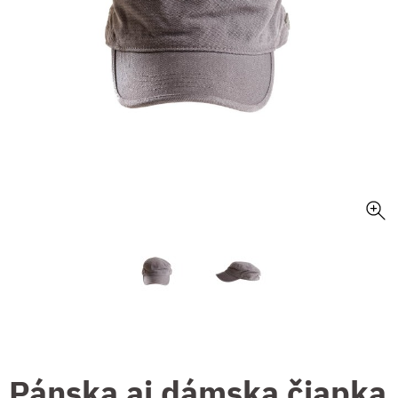
Pánska aj dámska čiapka