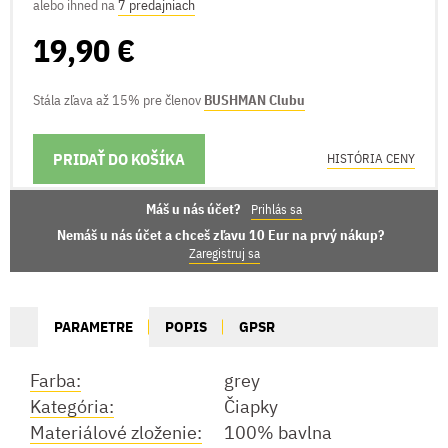
alebo ihned na
7 predajniach
19,90 €
Stála zľava až 15% pre členov
BUSHMAN Clubu
PRIDAŤ DO KOŠÍKA
MOŽNOSTI DORUČENIA
HISTÓRIA CENY
Máš u nás účet?
Prihlás sa
Nemáš u nás účet a chceš zľavu 10 Eur na prvý nákup?
Zaregistruj sa
PARAMETRE
POPIS
GPSR
Farba:
grey
Kategória:
Čiapky
Materiálové zloženie:
100% bavlna