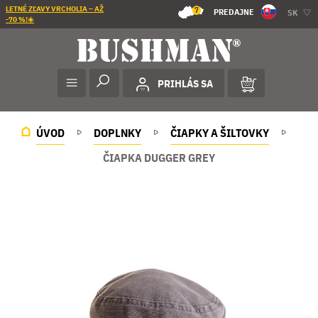
LETNÉ ZĽAVY VRCHOLIA – AŽ
7
PREDAJNE
SK
-70 %!☀️
PRIHLÁS SA
ÚVOD
DOPLNKY
ČIAPKY A ŠILTOVKY
ČIAPKA DUGGER GREY