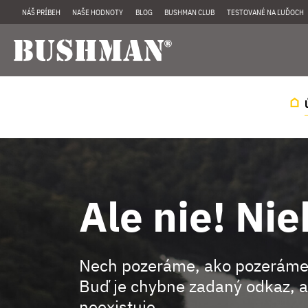
NÁŠ PRÍBEH
NAŠE HODNOTY
BLOG
BUSHMAN CLUB
TESTOVANÉ NA ĽUĎOCH
Ale nie! Nie
Nech pozeráme, ako pozeráme
Buď je chybne zadaný odkaz, a
neexistuje.