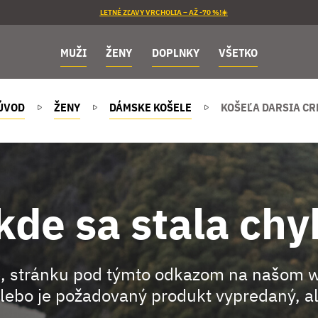
LETNÉ ZĽAVY VRCHOLIA – AŽ -70 %!☀️
MUŽI
ŽENY
DOPLNKY
VŠETKO
ÚVOD
ŽENY
DÁMSKE KOŠELE
KOŠEĽA DARSIA C
kde sa stala chy
, stránku pod týmto odkazom na našom 
lebo je požadovaný produkt vypredaný, al