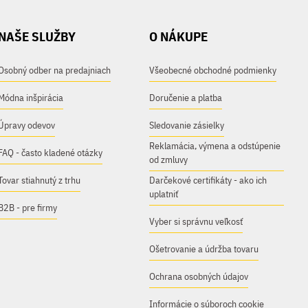
NAŠE SLUŽBY
O NÁKUPE
Osobný odber na predajniach
Všeobecné obchodné podmienky
Módna inšpirácia
Doručenie a platba
Úpravy odevov
Sledovanie zásielky
Reklamácia, výmena a odstúpenie
FAQ - často kladené otázky
od zmluvy
Tovar stiahnutý z trhu
Darčekové certifikáty - ako ich
uplatniť
B2B - pre firmy
Vyber si správnu veľkosť
Ošetrovanie a údržba tovaru
Ochrana osobných údajov
Informácie o súboroch cookie