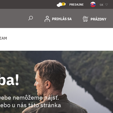
7
PREDAJNE
SK
PRIHLÁS SA
PRÁZDNY
REAM
ba!
webe nemôžeme nájsť.
ebo u nás táto stránka