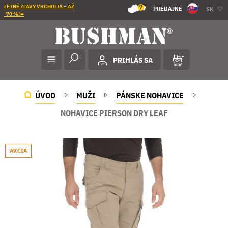
LETNÉ ZĽAVY VRCHOLIA – AŽ
7
PREDAJNE
SK
-70 %!☀️
PRIHLÁS SA
ÚVOD
MUŽI
PÁNSKE NOHAVICE
NOHAVICE PIERSON DRY LEAF
AKCIA