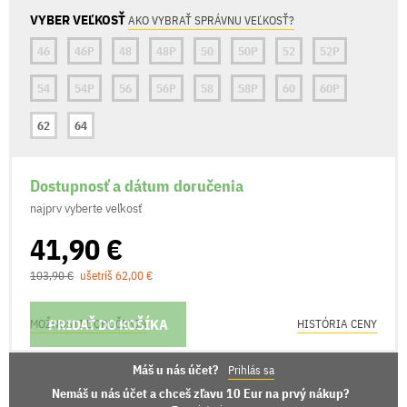
VYBER VEĽKOSŤ
AKO VYBRAŤ SPRÁVNU VEĽKOSŤ?
46
46P
48
48P
50
50P
52
52P
54
54P
56
56P
58
58P
60
60P
62
64
Dostupnosť a dátum doručenia
najprv vyberte veľkosť
41,90 €
103,90 €
ušetríš 62,00 €
PRIDAŤ DO KOŠÍKA
MOŽNOSTI DORUČENIA
HISTÓRIA CENY
Máš u nás účet?
Prihlás sa
Nemáš u nás účet a chceš zľavu 10 Eur na prvý nákup?