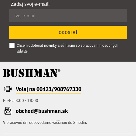
Zadaj svoj e-mail!
ODOSLAŤ
Chcem odoberať novinky a súhlasím so
spracovaním osobných
údajov
.
Volaj na 00421/908767330
Po-Pia 8:00 - 18:00
obchod@bushman.sk
V pracovné dni odpovedáme väčšinou do 2 hodín.