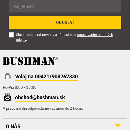
ODOSLAŤ
Chcem odoberať novinky a súhlasím so
spracovaním osobných
údajov
.
Volaj na 00421/908767330
Po-Pia 8:00 - 18:00
obchod@bushman.sk
V pracovné dni odpovedáme väčšinou do 2 hodín.
O NÁS