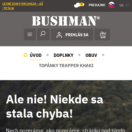
LETNÉ ZĽAVY VRCHOLIA – AŽ
7
PREDAJNE
SK
-70 %!☀️
PRIHLÁS SA
ÚVOD
DOPLNKY
OBUV
TOPÁNKY TRAPPER KHAKI
Ale nie! Niekde sa
stala chyba!
Nech pozeráme, ako pozeráme, stránku pod týmto