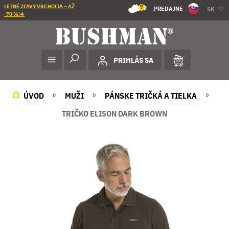
LETNÉ ZĽAVY VRCHOLIA – AŽ
7
PREDAJNE
SK
-70 %!☀️
PRIHLÁS SA
ÚVOD
MUŽI
PÁNSKE TRIČKÁ A TIELKA
TRIČKO ELISON DARK BROWN