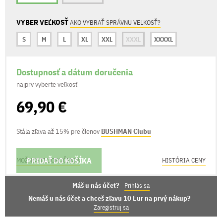
VYBER VEĽKOSŤ
AKO VYBRAŤ SPRÁVNU VEĽKOSŤ?
S
M
L
XL
XXL
XXXL
XXXXL
Dostupnosť a dátum doručenia
najprv vyberte veľkosť
69,90 €
Stála zľava až 15% pre členov
BUSHMAN Clubu
PRIDAŤ DO KOŠÍKA
MOŽNOSTI DORUČENIA
HISTÓRIA CENY
Máš u nás účet?
Prihlás sa
Nemáš u nás účet a chceš zľavu 10 Eur na prvý nákup?
Zaregistruj sa