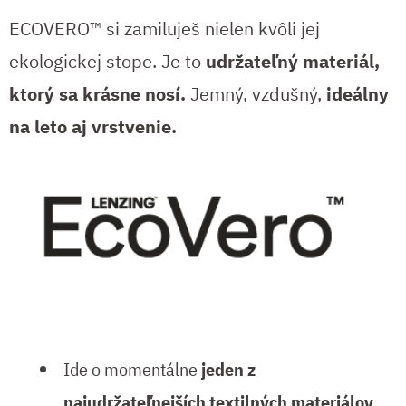
ECOVERO™ si zamiluješ nielen kvôli jej
ekologickej stope. Je to
udržateľný materiál,
ktorý sa krásne nosí.
Jemný, vzdušný,
ideálny
na leto aj vrstvenie.
Ide o momentálne
jeden z
najudržateľnejších textilných materiálov
.