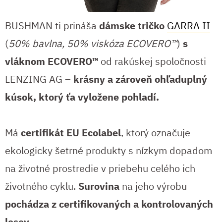
BUSHMAN ti prináša
dámske tričko
GARRA II
(
50% bavlna, 50% viskóza ECOVERO™
)
s
vláknom ECOVERO™
od rakúskej spoločnosti
LENZING AG –
krásny a zároveň ohľaduplný
kúsok, ktorý ťa vyložene pohladí.
Má
certifikát EU Ecolabel
, ktorý označuje
ekologicky šetrné produkty s nízkym dopadom
na životné prostredie v priebehu celého ich
životného cyklu.
Surovina
na jeho výrobu
pochádza z certifikovaných a kontrolovaných
lesov.