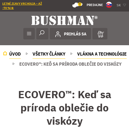
LETNÉ ZĽAVY VRCHOLIA – AŽ
7
PREDAJNE
SK
-70 %!☀️
PRIHLÁS SA
ÚVOD
VŠETKY ČLÁNKY
VLÁKNA A TECHNOLÓGIE
ECOVERO™: KEĎ SA PRÍRODA OBLEČIE DO VISKÓZY
ECOVERO™: Keď sa
príroda oblečie do
viskózy