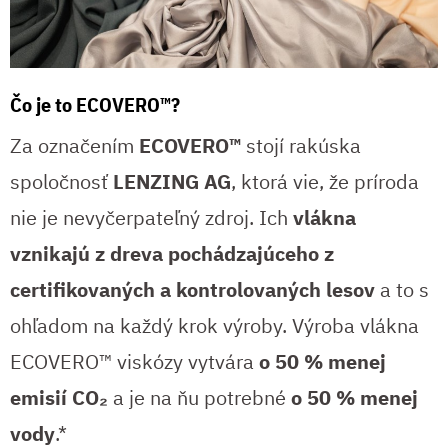
Čo je to ECOVERO™?
Za označením
ECOVERO™
stojí rakúska
spoločnosť
LENZING AG
, ktorá vie, že príroda
nie je nevyčerpateľný zdroj. Ich
vlákna
vznikajú z dreva pochádzajúceho z
certifikovaných a kontrolovaných lesov
a to s
ohľadom na každý krok výroby. Výroba vlákna
ECOVERO™ viskózy vytvára
o 50 % menej
emisií CO₂
a je na ňu potrebné
o 50 % menej
vody
.*