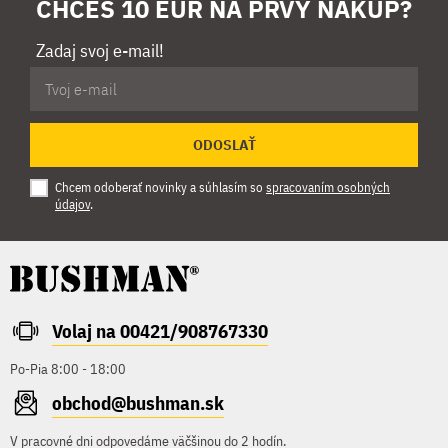
CHCEŠ 10 EUR NA PRVÝ NÁKUP?
Zadaj svoj e-mail!
ODOSLAŤ
Chcem odoberať novinky a súhlasím so
spracovaním osobných
údajov
.
Volaj na 00421/908767330
Po-Pia 8:00 - 18:00
obchod@bushman.sk
V pracovné dni odpovedáme väčšinou do 2 hodín.