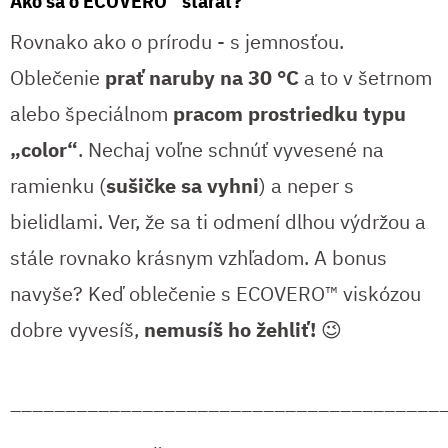
Ako sa o ECOVERO™ starať?
Rovnako ako o prírodu - s jemnosťou.
Oblečenie
prať naruby na 30 °C
a to v šetrnom
alebo špeciálnom
pracom prostriedku typu
„color“
. Nechaj voľne schnúť vyvesené na
ramienku (
sušičke sa vyhni
) a neper s
bielidlami. Ver, že sa ti odmení dlhou výdržou a
stále rovnako krásnym vzhľadom. A bonus
navyše? Keď oblečenie s ECOVERO™ viskózou
dobre vyvesíš,
nemusíš ho žehliť!
😉
_______________________________________