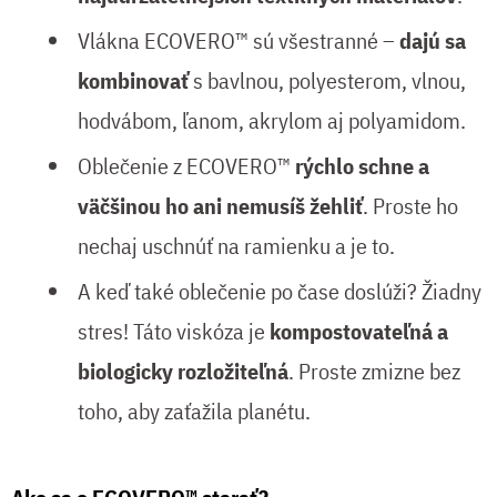
Vlákna ECOVERO™ sú všestranné –
dajú sa
kombinovať
s bavlnou, polyesterom, vlnou,
hodvábom, ľanom, akrylom aj polyamidom.
Oblečenie z ECOVERO™
rýchlo schne a
väčšinou ho ani nemusíš žehliť
. Proste ho
nechaj uschnúť na ramienku a je to.
A keď také oblečenie po čase doslúži? Žiadny
stres! Táto viskóza je
kompostovateľná a
biologicky rozložiteľná
. Proste zmizne bez
toho, aby zaťažila planétu.