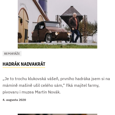
REPORTÁŽE
HADRÁK NADVAKRÁT
„Je to trochu klukovská vášeň, prvního hadráka jsem si na
mámině mašině ušil celého sám,“ říká majitel farmy,
pivovaru i muzea Martin Novák.
4. augusta 2020