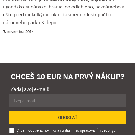
ugandsko-sudánskej hranici do odľahlého, neznámeho a
ešte pred niekoľkými rokmi takmer nedostupného
národného parku Kidepo.
7. novembra 2014
CHCEŠ 10 EUR NA PRVÝ NÁKUP?
Zadaj svoj e-mail!
ODOSLAŤ
Chcem odoberať novinky a súhlasím so
spracovaním osobných