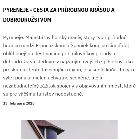
PYRENEJE - CESTA ZA PRÍRODNOU KRÁSOU A
DOBRODRUŽSTVOM
Pyreneje. Majestátny horský masív, ktorý tvorí prírodnú
hranicu medzi Francúzskom a Španielskom, sú čím ďalej
obľúbenejšou destináciou pre milovníkov prírody a
dobrodružstva. Jedným z najzaujímavejších spôsobov, ako
preskúmať tento fascinujúci región, je v sedle koňa. Takýto
výlet ponúka nielen úchvatné scenérie, ale aj
nezabudnuteľný zážitok spojený s objavovaním miest, ktoré
sú pre väčšinu turistov nedostupné.
13. februára 2025