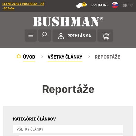
LETNÉ ZĽAVY VRCHOLIA – AŽ
7
PREDAJNE
SK
-70 %!☀️
PRIHLÁS SA
ÚVOD
VŠETKY ČLÁNKY
REPORTÁŽE
Reportáže
KATEGÓRIE ČLÁNKOV
VŠETKY ČLÁNKY