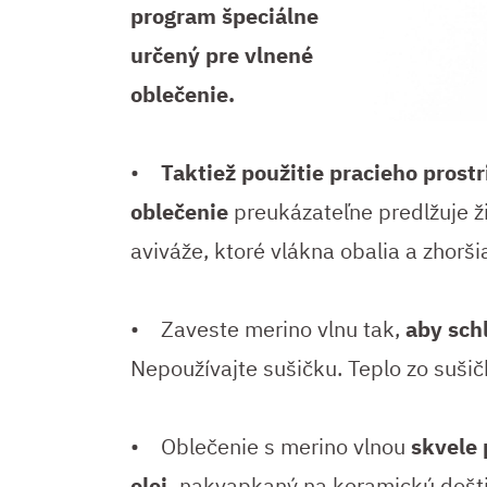
program špeciálne
určený pre vlnené
oblečenie.
•
Taktiež použitie pracieho prost
oblečenie
preukázateľne predlžuje ž
aviváže, ktoré vlákna obalia a zhorši
• Zaveste merino vlnu tak,
aby sch
Nepoužívajte sušičku. Teplo zo suši
• Oblečenie s merino vlnou
skvele 
olej,
nakvapkaný na keramickú došti