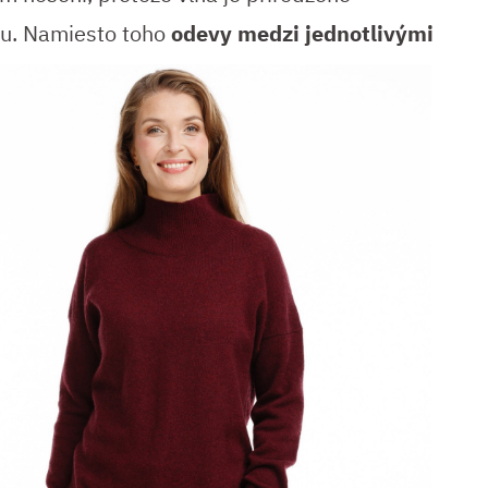
hu. Namiesto toho
odevy medzi
jednotlivými