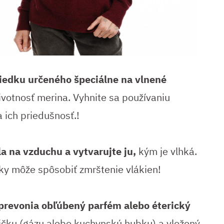
riedku určeného špeciálne na vlnené
ivotnosť merina. Vyhnite sa používaniu
a ich priedušnosť.!
la na vzduchu a vytvarujte ju,
kým je vlhká.
čky môže spôsobiť zmrštenie vlákien!
prevonia obľúbený parfém alebo éterický
čku (gázu alebo kuchynskú hubku) a vložený