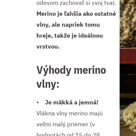
odevom zachovať si svoj tvar.
Merino je ľahšia ako ostatné
vlny, ale napriek tomu
hreje, takže je ideálnou
vrstvou.
Výhody merino
vlny:
•
Je mäkká a jemná!
Vlákna vlny merino majú
veľmi malý priemer (v
hodnotách od 15 do 28