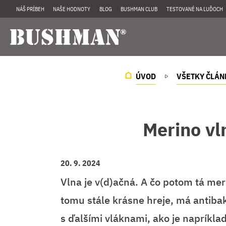
NÁŠ PRÍBEH
NAŠE HODNOTY
BLOG
BUSHMAN CLUB
TESTOVANÉ NA ĽUĎOCH
ÚVOD
VŠETKY ČLÁN
Merino vln
20. 9. 2024
Vlna je v(d)ačná. A čo potom tá mer
tomu stále krásne hreje, má antibakt
s ďalšími vláknami, ako je napríkla