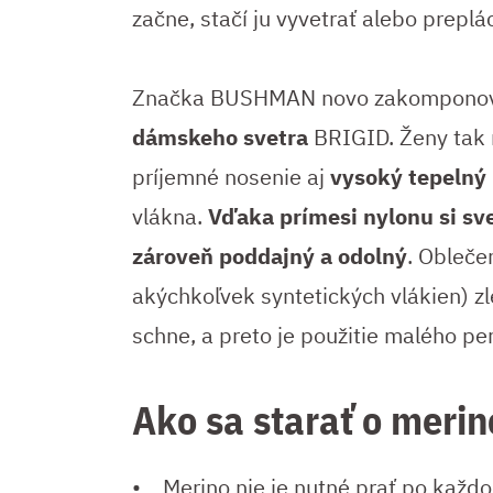
začne, stačí ju vyvetrať alebo prepl
Značka BUSHMAN novo zakompono
dámskeho svetra
BRIGID. Ženy tak 
príjemné nosenie aj
vysoký tepelný
vlákna.
Vďaka prímesi nylonu si sve
zároveň poddajný a odolný
. Obleče
akýchkoľvek syntetických vlákien) zl
schne, a preto je použitie malého p
Ako sa starať o merin
• Merino nie je nutné prať po každo