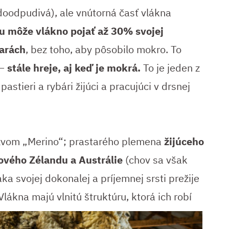
oodpudivá), ale vnútorná časť vlákna
 môže vlákno pojať až 30% svojej
arách
, bez toho, aby pôsobilo mokro. To
–
stále hreje, aj keď je mokrá.
To je jeden z
astieri a rybári žijúci a pracujúci v drsnej
zvom „Merino“; prastarého plemena
žijúceho
ového Zélandu a Austrálie
(chov sa však
aka svojej dokonalej a príjemnej srsti prežije
Vlákna majú vlnitú štruktúru, ktorá ich
robí