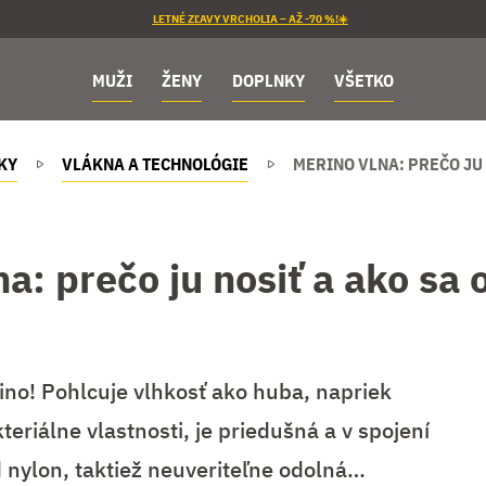
LETNÉ ZĽAVY VRCHOLIA – AŽ -70 %!☀️
MUŽI
ŽENY
DOPLNKY
VŠETKO
KY
VLÁKNA A TECHNOLÓGIE
MERINO VLNA: PREČO JU 
a: prečo ju nosiť a ako sa 
ino! Pohlcuje vlhkosť ako huba, napriek
eriálne vlastnosti, je priedušná a v spojení
d nylon, taktiež neuveriteľne odolná…