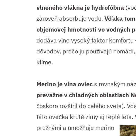
vlneného vlákna je hydrofóbna
(vod
zároveň absorbuje vodu.
Vďaka tomu
objemovej hmotnosti vo vodných p
dodáva vlne vysoký faktor komfortu 
dôvodov, prečo ju používajú nomádi, p
klíme.
Merino je vlna oviec
s rovnakým ná
prevažne v chladných oblastiach N
čoskoro rozšíril do celého sveta). Vď
táto ovečka kruté zimy aj teplé leta. 
pružnými a umožňuje merino