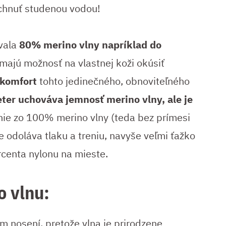
áchnuť studenou vodou!
vala
80% merino vlny napríklad do
majú možnosť na vlastnej koži okúsiť
 komfort
tohto jedinečného, ​​obnoviteľného
ter uchováva jemnosť merino vlny, ale je
nie zo 100% merino vlny (teda bez prímesi
e odoláva tlaku a treniu, navyše veľmi ťažko
ercenta nylonu na mieste.
o vlnu:
m nosení, pretože vlna je prirodzene