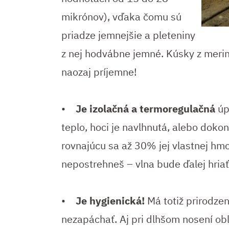
mikrónov), vďaka čomu sú
priadze jemnejšie a pleteniny
z nej hodvábne jemné. Kúsky z merino
naozaj príjemne!
•
Je izolačná a termoregulačná
úp
teplo, hoci je navlhnutá, alebo doko
rovnajúcu sa až 30% jej vlastnej hmot
nepostrehneš – vlna bude ďalej hriať
•
Je hygienická!
Má totiž prirodzen
nezapáchať. Aj pri dlhšom nosení ob