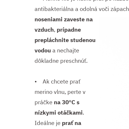
antibakteriálna a odolná voči zápac
noseniami zaveste na
vzduch
,
prípadne
prepláchnite studenou
vodou
a nechajte
dôkladne preschnúť.
• Ak chcete prať
merino vlnu, perte v
práčke
na 30ºC s
nízkymi otáčkami
.
Ideálne je
prať na