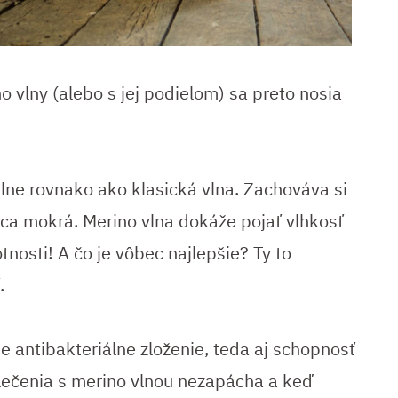
 vlny (alebo s jej podielom) sa preto nosia
lne rovnako ako klasická vlna. Zachováva si
nca mokrá. Merino vlna dokáže pojať vlhkosť
nosti! A čo je vôbec najlepšie? Ty to
.
e antibakteriálne zloženie, teda aj schopnosť
lečenia s merino vlnou nezapácha a keď