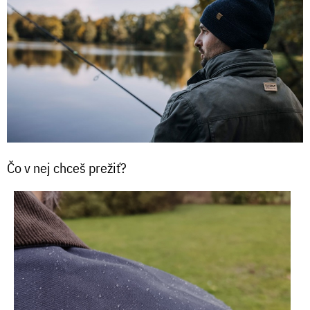
Čo v nej chceš prežiť?