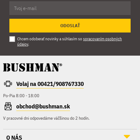
ODOSLAŤ
Chcem odoberať novinky a súhlasím so
spracovaním osobných
údajov
.
Volaj na 00421/908767330
Po-Pia 8:00 - 18:00
obchod@bushman.sk
V pracovné dni odpovedáme väčšinou do 2 hodín.
O NÁS