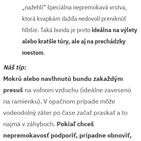
„nažehlí“ špeciálna nepremokavá vrstva,
ktorá kvapkám dažďa nedovolí preniknúť
hlbšie. Taká bunda je preto
ideálna na výlety
alebo kratšie túry, ale aj na prechádzky
mestom
.
Náš tip:
Mokrú alebo navlhnutú bundu zakaždým
presuš
na voľnom vzduchu (ideálne zavesenú
na ramienku). V opačnom prípade môže
vodeodolný záter po čase začať praskať a to
najmä v záhyboch.
Pokiaľ chceš
nepremokavosť podporiť, prípadne obnoviť,