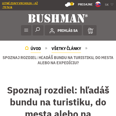
LETNÉ ZĽAVY VRCHOLIA – AŽ
7
PREDAJNE
SK
-70 %!☀️
PRIHLÁS SA
ÚVOD
VŠETKY ČLÁNKY
SPOZNAJ ROZDIEL: HĽADÁŠ BUNDU NA TURISTIKU, DO MESTA
ALEBO NA EXPEDÍCIU?
Spoznaj rozdiel: hľadáš
bundu na turistiku, do
mesta alebo na