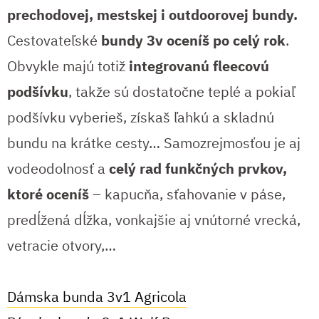
prechodovej, mestskej i outdoorovej bundy.
Cestovateľské
bundy 3v oceníš po celý rok
.
Obvykle majú totiž
integrovanú fleecovú
podšívku
, takže sú dostatočne teplé a pokiaľ
podšívku vyberieš, získaš ľahkú a skladnú
bundu na krátke cesty… Samozrejmosťou je aj
vodeodolnosť a
celý rad funkčných prvkov,
ktoré oceníš
– kapucňa, sťahovanie v páse,
predĺžená dĺžka, vonkajšie aj vnútorné vrecká,
vetracie otvory,…
Dámska bunda 3v1 Agricola