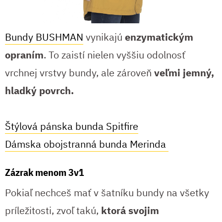
Bundy BUSHMAN
vynikajú
enzymatickým
opraním
. To zaistí nielen vyššiu odolnosť
vrchnej vrstvy bundy, ale zároveň
veľmi jemný,
hladký povrch.
Štýlová pánska bunda Spitfire
Dámska obojstranná bunda Merinda
Zázrak menom 3v1
Pokiaľ nechceš mať v šatníku bundy na všetky
príležitosti, zvoľ takú,
ktorá svojim