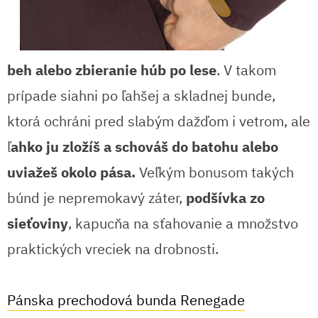
beh alebo zbieranie húb po lese
. V takom
prípade siahni po ľahšej a skladnej bunde,
ktorá ochráni pred slabým dažďom i vetrom, ale
ľ
ahko ju zložíš a schováš do batohu alebo
uviažeš okolo pása.
Veľkým bonusom takých
búnd je nepremokavý záter,
podšívka zo
sieťoviny
, kapucňa na sťahovanie a množstvo
praktických vreciek na drobnosti.
Pánska prechodová bunda Renegade