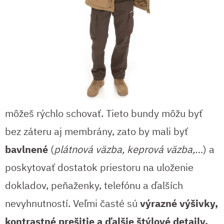
môžeš rýchlo schovať. Tieto bundy môžu byť
bez záteru aj membrány, zato by mali byť
bavlnené
(
plátnová väzba, keprová väzba,…
) a
poskytovať dostatok priestoru na uloženie
dokladov, peňaženky, telefónu a ďalších
nevyhnutností. Veľmi časté sú
výrazné výšivky,
kontrastné prešitie a ďalšie štýlové detaily.