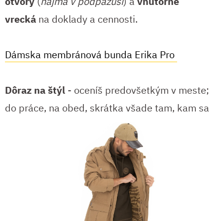
otvory
(
najmä v podpazuší
) a
vnútorné
vrecká
na doklady a cennosti.
Dámska membránová bunda Erika Pro
Dôraz na štýl
- oceníš predovšetkým v meste;
do práce, na obed,
skrátka všade tam, kam sa