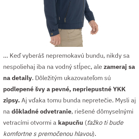
… Keď vyberáš nepremokavú bundu, nikdy sa
nespoliehaj iba na vodný stĺpec, ale
zameraj sa
na detaily
. Dôležitým ukazovateľom sú
podlepené švy a pevné, nepriepustné YKK
zipsy.
Aj vďaka tomu bunda nepretečie. Mysli aj
na
dôkladné odvetranie
, riešené dômyselnými
vetracími otvormi a
kapucňu
(
ťažko ti bude
komfortne s premočenou hlavou
).