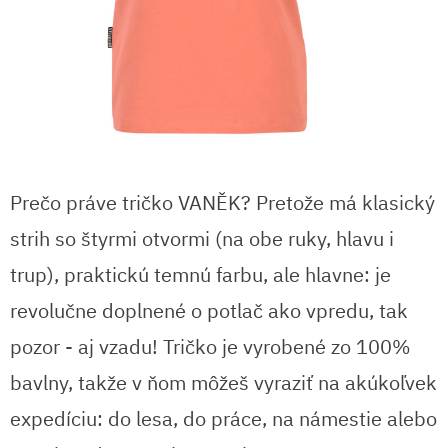
Prečo práve tričko VANĚK? Pretože má klasický
strih so štyrmi otvormi (na obe ruky, hlavu i
trup), praktickú temnú farbu, ale hlavne: je
revolučne doplnené o potlač ako vpredu, tak
pozor - aj vzadu! Tričko je vyrobené zo 100%
bavlny, takže v ňom môžeš vyraziť na akúkoľvek
expedíciu: do lesa, do práce, na námestie alebo