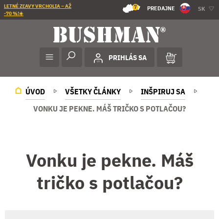
LETNÉ ZĽAVY VRCHOLIA – AŽ
7
PREDAJNE
SK
-70 %!☀️
PRIHLÁS SA
ÚVOD
VŠETKY ČLÁNKY
INŠPIRUJ SA
VONKU JE PEKNE. MÁŠ TRIČKO S POTLAČOU?
Vonku je pekne. Máš
tričko s potlačou?