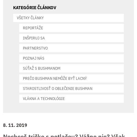
KATEGÓRIE ČLÁNKOV
VŠETKY ČLÁNKY
REPORTÁŽE
INŠPIRUJ SA
PARTNERSTVO
POZNAJ NÁS
SÚŤAŽ S BUSHMANOM
PREČO BUSHMAN NEMÔŽE BYŤ LACNÝ
STAROSTLIVOSŤ O OBLEČENIE BUSHMAN
VLÁKNA A TECHNOLÓGIE
8. 11. 2019
Nechceš tričko s potlačou? Vážne nie? Však