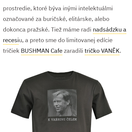
prostredie, ktoré býva inými intelektuálmi
označované za buričské, elitárske, alebo
dokonca pražské. Tiež máme radi
nadsádzku a
recesi
u, a preto sme do limitovanej edície
tričiek
BUSHMAN Cafe
zaradili
tričko VANĚK
.