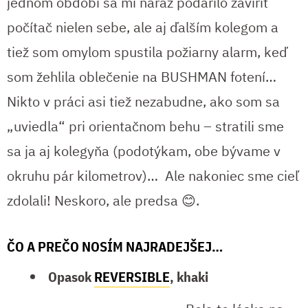
jednom období sa mi naraz podarilo zavíriť
počítač nielen sebe, ale aj ďalším kolegom a
tiež som omylom spustila požiarny alarm, keď
som žehlila oblečenie na BUSHMAN fotení…
Nikto v práci asi tiež nezabudne, ako som sa
„uviedla“ pri orientačnom behu – stratili sme
sa ja aj kolegyňa (podotýkam, obe bývame v
okruhu pár kilometrov)… Ale nakoniec sme cieľ
zdolali! Neskoro, ale predsa 😊.
ČO A PREČO NOSÍM NAJRADEJŠEJ…
Opasok
REVERSIBLE
, khaki