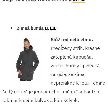
Zimná bunda
ELLIE
Slúži mi celú zimu.
Predĺžený strih, krásne
zateplená kapucňa,
vnútro bundy aj vrecká
zaručia, že zima
neprenikne k telu. Temne
šedý odtieň je jednoducho „mňam“ a hodí sa
takmer k čomukoľvek a kamkoľvek.