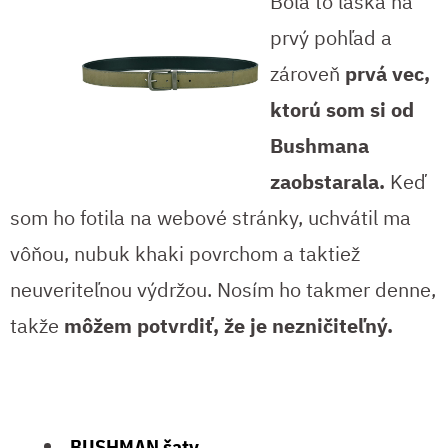
Bola to láska na
prvý pohľad a
zároveň
prvá vec,
ktorú som si od
Bushmana
zaobstarala.
Keď
som ho fotila na webové stránky, uchvátil ma
vôňou, nubuk khaki povrchom a taktiež
neuveriteľnou výdržou. Nosím ho takmer denne,
takže
môžem potvrdiť, že je nezničiteľný.
BUSHMAN šaty