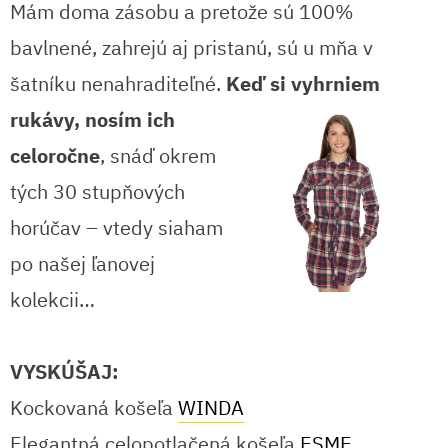
Mám doma zásobu a pretože sú 100%
bavlnené, zahrejú aj pristanú, sú u mňa v
šatníku nenahraditeľné.
Keď si
vyhrniem
rukávy, nosím ich
celoročne
, snáď okrem
tých 30 stupňových
horúčav – vtedy siaham
po našej ľanovej
kolekcii…
VYSKÚŠAJ:
Kockovaná košeľa
WINDA
Elegantná celopotlačená košeľa
ESME