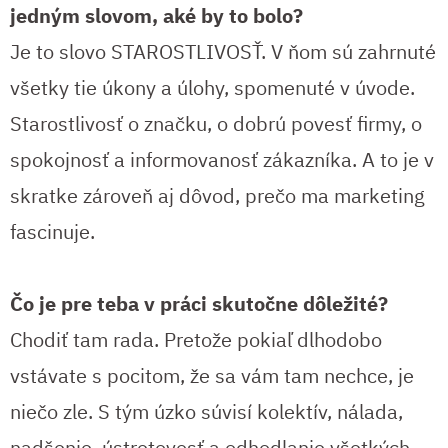
jedným slovom, aké by to bolo?
Je to slovo STAROSTLIVOSŤ. V ňom sú zahrnuté
všetky tie úkony a úlohy, spomenuté v úvode.
Starostlivosť o značku, o dobrú povesť firmy, o
spokojnosť a informovanosť zákazníka. A to je v
skratke zároveň aj dôvod, prečo ma marketing
fascinuje.
Čo je pre teba v práci skutočne dôležité?
Chodiť tam rada. Pretože pokiaľ dlhodobo
vstávate s pocitom, že sa vám tam nechce, je
niečo zle. S tým úzko súvisí kolektív, nálada,
nadšenie, ústretovosť a odhodlanie všetkých