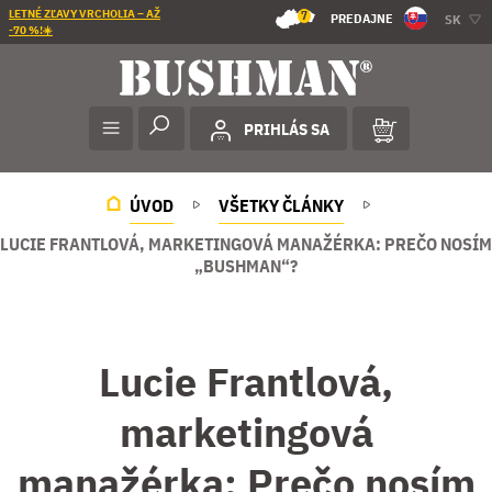
LETNÉ ZĽAVY VRCHOLIA – AŽ
7
PREDAJNE
SK
-70 %!☀️
PRIHLÁS SA
ÚVOD
VŠETKY ČLÁNKY
LUCIE FRANTLOVÁ, MARKETINGOVÁ MANAŽÉRKA: PREČO NOSÍM
„BUSHMAN“?
Lucie Frantlová,
marketingová
manažérka: Prečo nosím