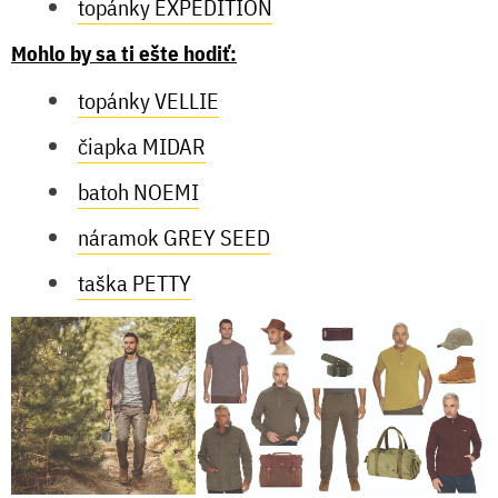
topánky EXPEDITION
Mohlo by sa ti ešte hodiť:
topánky VELLIE
čiapka MIDAR
batoh NOEMI
náramok GREY SEED
taška PETTY