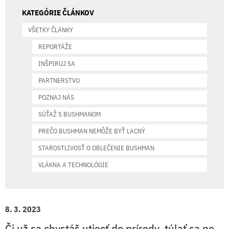
KATEGÓRIE ČLÁNKOV
VŠETKY ČLÁNKY
REPORTÁŽE
INŠPIRUJ SA
PARTNERSTVO
POZNAJ NÁS
SÚŤAŽ S BUSHMANOM
PREČO BUSHMAN NEMÔŽE BYŤ LACNÝ
STAROSTLIVOSŤ O OBLEČENIE BUSHMAN
VLÁKNA A TECHNOLÓGIE
8. 3. 2023
Či už sa chystáš utiecť do prírody, túlať sa po