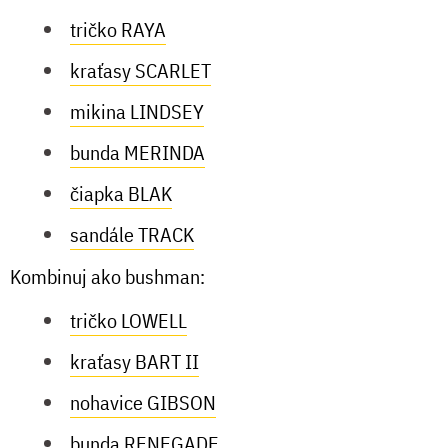
tričko RAYA
kraťasy SCARLET
mikina LINDSEY
bunda MERINDA
čiapka BLAK
sandále TRACK
Kombinuj ako bushman:
tričko LOWELL
kraťasy BART II
nohavice GIBSON
bunda RENEGADE