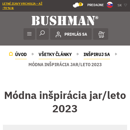
LETNÉ ZĽAVY VRCHOLIA – AŽ
7
PREDAJNE
SK
-70 %!☀️
PRIHLÁS SA
ÚVOD
VŠETKY ČLÁNKY
INŠPIRUJ SA
MÓDNA INŠPIRÁCIA JAR/LETO 2023
Módna inšpirácia jar/leto
2023