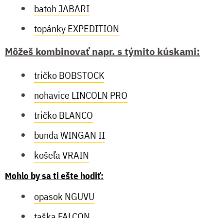
batoh JABARI
topánky EXPEDITION
Môžeš kombinovať napr. s týmito kúskami:
tričko BOBSTOCK
nohavice LINCOLN PRO
tričko BLANCO
bunda WINGAN II
košeľa VRAIN
Mohlo by sa ti ešte hodiť:
opasok NGUVU
taška FALCON