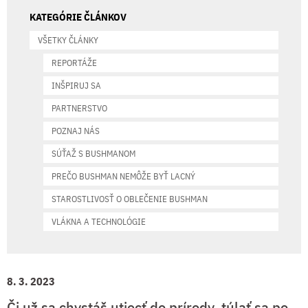
KATEGÓRIE ČLÁNKOV
VŠETKY ČLÁNKY
REPORTÁŽE
INŠPIRUJ SA
PARTNERSTVO
POZNAJ NÁS
SÚŤAŽ S BUSHMANOM
PREČO BUSHMAN NEMÔŽE BYŤ LACNÝ
STAROSTLIVOSŤ O OBLEČENIE BUSHMAN
VLÁKNA A TECHNOLÓGIE
8. 3. 2023
Či už sa chystáš utiecť do prírody, túlať sa po