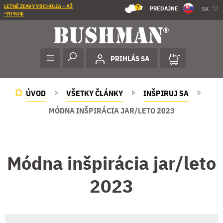
LETNÉ ZĽAVY VRCHOLIA – AŽ
7
PREDAJNE
SK
-70 %!☀️
PRIHLÁS SA
ÚVOD
VŠETKY ČLÁNKY
INŠPIRUJ SA
MÓDNA INŠPIRÁCIA JAR/LETO 2023
Módna inšpirácia jar/leto
2023