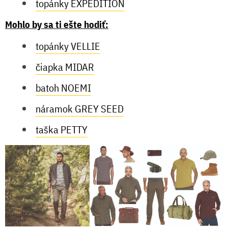
topánky EXPEDITION
Mohlo by sa ti ešte hodiť:
topánky VELLIE
čiapka MIDAR
batoh NOEMI
náramok GREY SEED
taška PETTY