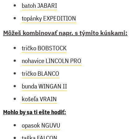
batoh JABARI
topánky EXPEDITION
Môžeš kombinovať napr. s týmito kúskami:
tričko BOBSTOCK
nohavice LINCOLN PRO
tričko BLANCO
bunda WINGAN II
košeľa VRAIN
Mohlo by sa ti ešte hodiť:
opasok NGUVU
taška FALCON