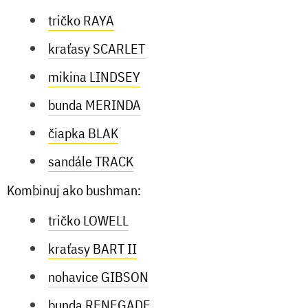
tričko RAYA
kraťasy SCARLET
mikina LINDSEY
bunda MERINDA
čiapka BLAK
sandále TRACK
Kombinuj ako bushman:
tričko LOWELL
kraťasy BART II
nohavice GIBSON
bunda RENEGADE